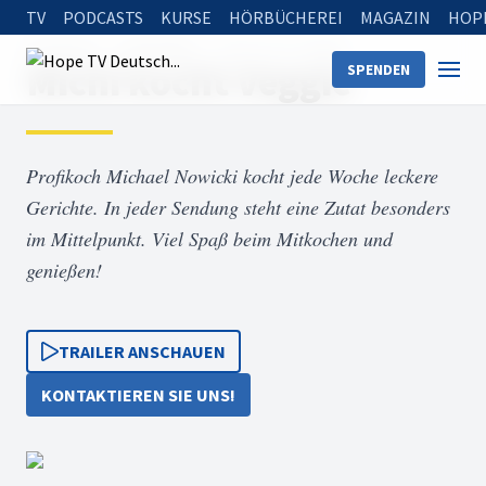
TV
PODCASTS
KURSE
HÖRBÜCHEREI
MAGAZIN
HOP
Startseite
Sendungen
Michi kocht Veggie
Michi kocht Veggie
SPENDEN
Profikoch Michael Nowicki kocht jede Woche leckere
Gerichte. In jeder Sendung steht eine Zutat besonders
im Mittelpunkt. Viel Spaß beim Mitkochen und
genießen!
TRAILER ANSCHAUEN
KONTAKTIEREN SIE UNS!