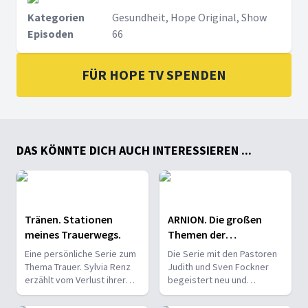
Kategorien
Gesundheit, Hope Original, Show
Episoden
66
FÜR HOPE TV SPENDEN
DAS KÖNNTE DICH AUCH INTERESSIEREN ...
Tränen. Stationen
ARNION. Die großen
meines Trauerwegs.
Themen der
Offenbarung.
Eine persönliche Serie zum
Die Serie mit den Pastoren
Thema Trauer. Sylvia Renz
Judith und Sven Fockner
erzählt vom Verlust ihrer
begeistert neu und
Tochter, reflektiert über
persönlich für das Buch der
ihre Trauer und spricht
Offenbarung.