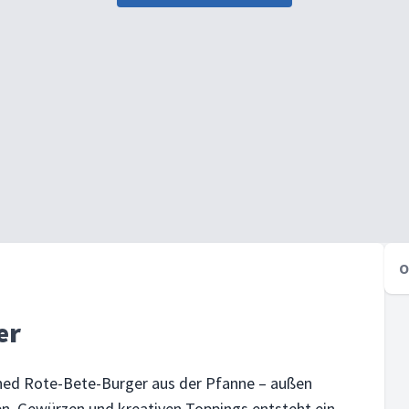
O
er
shed Rote-Bete-Burger aus der Pfanne – außen
zen, Gewürzen und kreativen Toppings entsteht ein