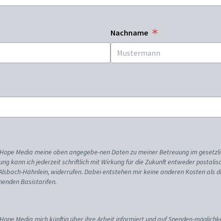
Nachname
ss Hope Media meine oben angegebe-nen Daten zu meiner Betreuung im gesetzl
gung kann ich jederzeit schriftlich mit Wirkung für die Zukunft entweder postali
 Alsbach-Hähnlein, widerrufen. Dabei entstehen mir keine anderen Kosten als d
enden Basistarifen.
 Hope Media mich künftig über ihre Arbeit informiert und auf Spenden-möglichke