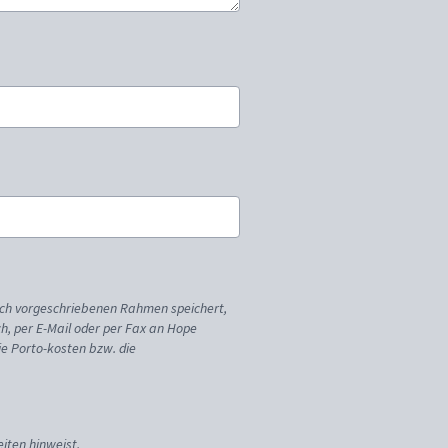
ich vorgeschriebenen Rahmen speichert,
sch, per E-Mail oder per Fax an Hope
ie Porto-kosten bzw. die
iten hinweist.