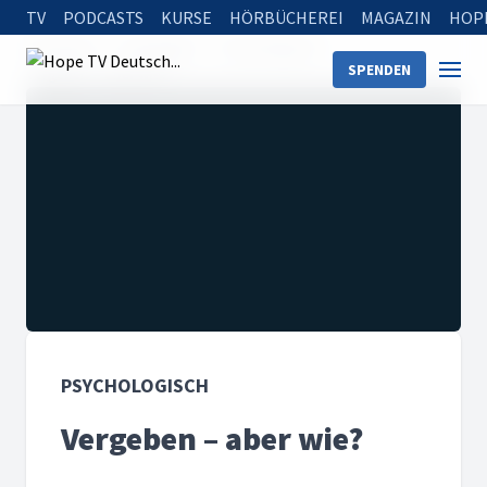
TV
PODCASTS
KURSE
HÖRBÜCHEREI
MAGAZIN
HOP
Startseite
Sendungen
Psychologisch
SPENDEN
Vergeben – aber wie?
PSYCHOLOGISCH
Vergeben – aber wie?