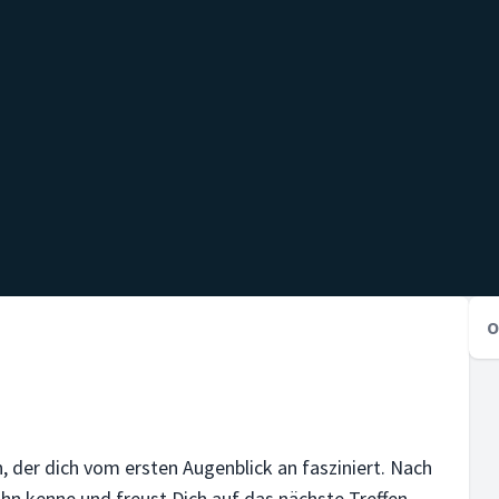
O
n, der dich vom ersten Augenblick an fasziniert. Nach
ihn kenne und freust Dich auf das nächste Treffen.