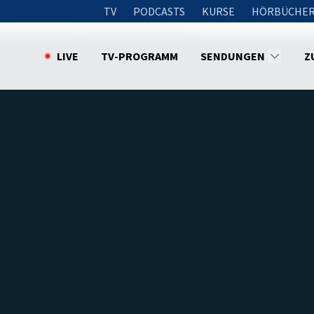
TV
PODCASTS
KURSE
HÖRBÜCHER
a zu Jesus 2020
Lebe mit Jesus! (3/5)
LIVE
TV-PROGRAMM
SENDUNGEN
Z