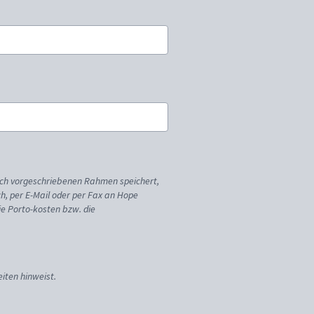
ich vorgeschriebenen Rahmen speichert,
sch, per E-Mail oder per Fax an Hope
ie Porto-kosten bzw. die
iten hinweist.