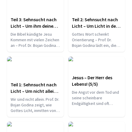
Teil 3: Sehnsucht nach
Teil 2: Sehnsucht nach
Licht – Um ihm deine
Licht – Um Licht in der
Last abzugeben
Finsternis zu
Die Bibel kündigte Jesu
Gottes Wort schenkt
bekommen
Kommen mit vielen Zeichen
Orientierung – Prof. Dr.
an – Prof. Dr. Bojan Godina
Bojan Godina lädt ein, die
zeigt, wie Weihnachten den
erfüllten biblischen
Anfang seiner rettenden
Prophezeiungen unserer
Geschichte markiert.
Zeit zu entdecken.
Jesus – Der Herr des
Lebens! (5/5)
Teil 1: Sehnsucht nach
Licht – Um nicht allein
Die Angst vor dem Tod und
zu bleiben
seine scheinbare
Wir sind nicht allein. Prof. Dr.
Endgültigkeit sind oft
Bojan Godina zeigt, wie
Tabuthemen in unserer
Gottes Licht, inmitten von
Gesellschaft. Doch früher
Krisen neue Hoffnung und
oder später müssen wir uns
Orientierung schenkt.
alle mit der Realität des
Todes auseinandersetzen.