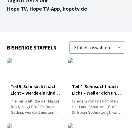
täglich 20:15 Uhr
Hope TV, Hope TV-App, hopetv.de
BISHERIGE STAFFELN
Teil 5: Sehnsucht nach
Teil 4: Sehnsucht nach
Licht – Werde ein Kind
Licht – Weil er dich und
des Lichts
dein Leben neu macht
In einer Welt, die der Masse
In jedem von uns kämpfen
folgt, zeigt Prof. Dr. Bojan
Licht und Schatten – Prof.
Godina, wie Gott uns zum
Dr. Bojan Godina zeigt, wie
Prüfen und bewussten
Gott das Gute in uns
Entscheiden einlädt.
stärken will, um als Kinder
des Lichts zu leben.