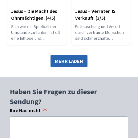
Jesus – Die Macht des
Jesus – Verraten &
Ohnmächtigen! (4/5)
Verkauft! (3/5)
Sich wie ein Spielball der
Enttäuschung und Verrat
Umstände zu fühlen, ist oft
durch vertraute Menschen
eine hilflose und
sind schmerzhafte
schmerzhafte Erfahrung.
Erfahrungen, die tiefe
Haben Sie das auch schon
Wunden hinterlassen
einmal erlebt?
können. Auch Jesus hat
MEHR LADEN
diesen Schmerz mehrfach
erlebt und darunter
gelitten.
Haben Sie Fragen zu dieser
Sendung?
Ihre Nachricht