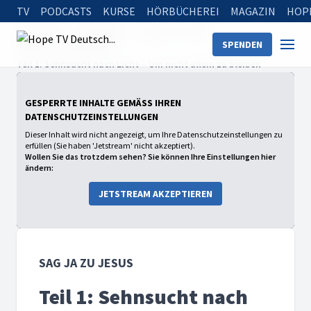
TV
PODCASTS
KURSE
HÖRBÜCHEREI
MAGAZIN
HOP
Startseite
Sendungen
Sag Ja zu Jesus
SPENDEN
Sag Ja zu Jesus 2025
Teil 1: Sehnsucht nach Licht – Um nicht allein zu bleiben
GESPERRTE INHALTE GEMÄSS IHREN D
ATENSCHUTZEINSTELLUNGEN
Dieser Inhalt wird nicht angezeigt, um Ihre Datenschutzeinstellungen zu
erfüllen (Sie haben 'Jetstream' nicht akzeptiert).
Wollen Sie das trotzdem sehen? Sie können Ihre Einstellungen hier
ändern:
JETSTREAM AKZEPTIEREN
SAG JA ZU JESUS
Teil 1: Sehnsucht nach