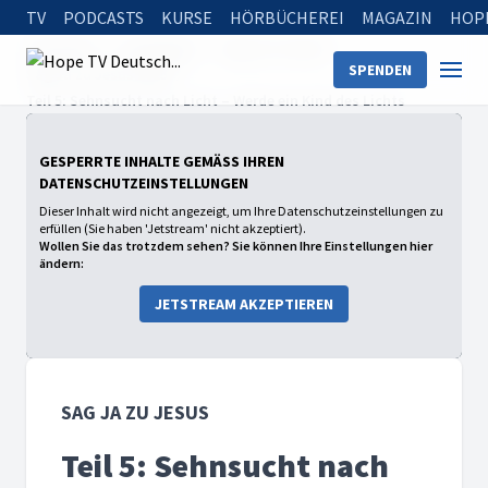
TV
PODCASTS
KURSE
HÖRBÜCHEREI
MAGAZIN
HOP
Startseite
Sendungen
Sag Ja zu Jesus
SPENDEN
Sag Ja zu Jesus 2025
Teil 5: Sehnsucht nach Licht – Werde ein Kind des Lichts
GESPERRTE INHALTE GEMÄSS IHREN D
ATENSCHUTZEINSTELLUNGEN
Dieser Inhalt wird nicht angezeigt, um Ihre Datenschutzeinstellungen zu
erfüllen (Sie haben 'Jetstream' nicht akzeptiert).
Wollen Sie das trotzdem sehen? Sie können Ihre Einstellungen hier
ändern:
JETSTREAM AKZEPTIEREN
SAG JA ZU JESUS
Teil 5: Sehnsucht nach