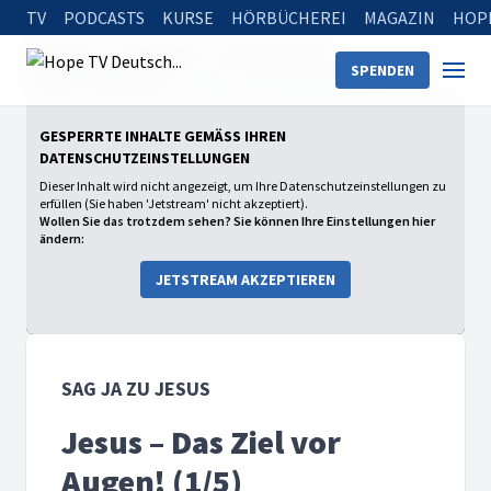
TV
PODCASTS
KURSE
HÖRBÜCHEREI
MAGAZIN
HOP
Startseite
Sendungen
Sag Ja zu Jesus
SPENDEN
Sag Ja zu Jesus 2024
Jesus – Das Ziel vor Augen! (1/5)
GESPERRTE INHALTE GEMÄSS IHREN D
ATENSCHUTZEINSTELLUNGEN
Dieser Inhalt wird nicht angezeigt, um Ihre Datenschutzeinstellungen zu
erfüllen (Sie haben 'Jetstream' nicht akzeptiert).
Wollen Sie das trotzdem sehen? Sie können Ihre Einstellungen hier
ändern:
JETSTREAM AKZEPTIEREN
SAG JA ZU JESUS
Jesus – Das Ziel vor
Augen! (1/5)