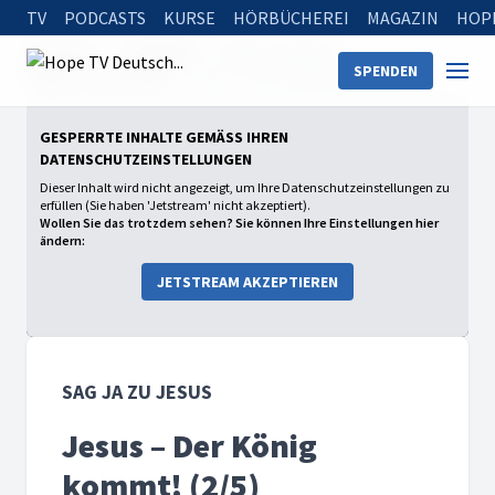
TV
PODCASTS
KURSE
HÖRBÜCHEREI
MAGAZIN
HOP
Startseite
Sendungen
Sag Ja zu Jesus
SPENDEN
Sag Ja zu Jesus 2024
Jesus – Der König kommt! (2/5)
GESPERRTE INHALTE GEMÄSS IHREN D
ATENSCHUTZEINSTELLUNGEN
Dieser Inhalt wird nicht angezeigt, um Ihre Datenschutzeinstellungen zu
erfüllen (Sie haben 'Jetstream' nicht akzeptiert).
Wollen Sie das trotzdem sehen? Sie können Ihre Einstellungen hier
ändern:
JETSTREAM AKZEPTIEREN
SAG JA ZU JESUS
Jesus – Der König
kommt! (2/5)