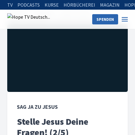
TV
PODCASTS
KURSE
HÖRBÜCHEREI
MAGAZIN
HOP
Startseite
Sendungen
Sag Ja zu Jesus
SPENDEN
Sag Ja zu Jesus 2020
Stelle Jesus Deine Fragen! (2/5)
SAG JA ZU JESUS
Stelle Jesus Deine
Fragen! (2/5)