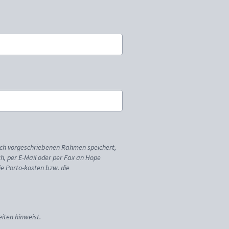
ich vorgeschriebenen Rahmen speichert,
sch, per E-Mail oder per Fax an Hope
ie Porto-kosten bzw. die
iten hinweist.