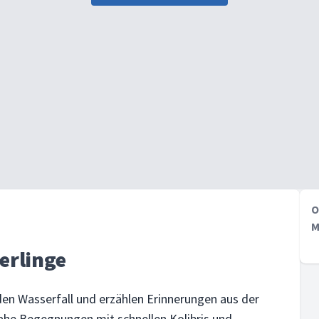
O
M
erlinge
den Wasserfall und erzählen Erinnerungen aus der
ahe Begegnungen mit schnellen Kolibris und