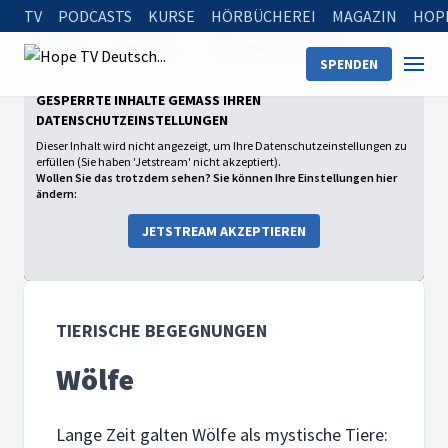
TV
PODCASTS
KURSE
HÖRBÜCHEREI
MAGAZIN
HOP
Startseite
Sendungen
Tierische Begegnungen
Wölfe
SPENDEN
GESPERRTE INHALTE GEMÄSS IHREN D
ATENSCHUTZEINSTELLUNGEN
Dieser Inhalt wird nicht angezeigt, um Ihre Datenschutzeinstellungen zu
erfüllen (Sie haben 'Jetstream' nicht akzeptiert).
Wollen Sie das trotzdem sehen? Sie können Ihre Einstellungen hier
ändern:
JETSTREAM AKZEPTIEREN
TIERISCHE BEGEGNUNGEN
Wölfe
Lange Zeit galten Wölfe als mystische Tiere: