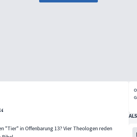
O
G
“
AL
en "Tier" in Offenbarung 13? Vier Theologen reden
 Bibel.