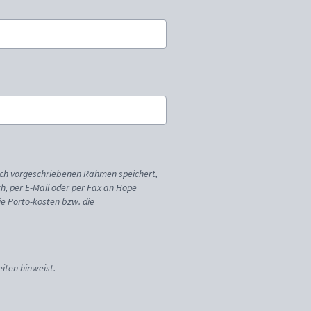
ich vorgeschriebenen Rahmen speichert,
sch, per E-Mail oder per Fax an Hope
ie Porto-kosten bzw. die
iten hinweist.