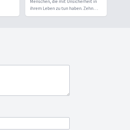
Menschen, die mit Unsicherheit in
ihrem Leben zu tun haben. Zehn
Herausforderungen auf der Suche
nach Hoffnung. Eine
Dokumentarserie über Ängste,
Zweifel, Zukunft und Glauben.