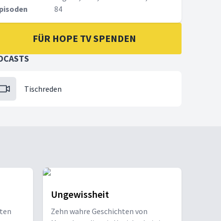
pisoden
84
FÜR HOPE TV SPENDEN
DCASTS
Tischreden
Ungewissheit
gten
Zehn wahre Geschichten von