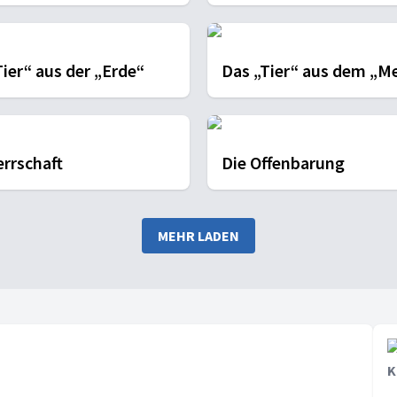
Tier“ aus der „Erde“
Das „Tier“ aus dem „M
errschaft
Die Offenbarung
MEHR LADEN
K