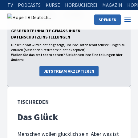
TV
PODCASTS
KURSE
HÖRBÜCHEREI
MAGAZIN
HOP
Startseite
Sendungen
Tischreden
Das Glück
SPENDEN
GESPERRTE INHALTE GEMÄSS IHREN D
ATENSCHUTZEINSTELLUNGEN
Dieser Inhalt wird nicht angezeigt, um Ihre Datenschutzeinstellungen zu
erfüllen (Sie haben 'Jetstream' nicht akzeptiert).
Wollen Sie das trotzdem sehen? Sie können Ihre Einstellungen hier
ändern:
JETSTREAM AKZEPTIEREN
TISCHREDEN
Das Glück
Menschen wollen glücklich sein. Aber was ist