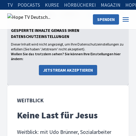
TV
PODCASTS
KURSE
HÖRBÜCHEREI
MAGAZIN
HOP
Startseite
Sendungen
Weitblick
Keine Last für Jesus
SPENDEN
GESPERRTE INHALTE GEMÄSS IHREN D
ATENSCHUTZEINSTELLUNGEN
Dieser Inhalt wird nicht angezeigt, um Ihre Datenschutzeinstellungen zu
erfüllen (Sie haben 'Jetstream' nicht akzeptiert).
Wollen Sie das trotzdem sehen? Sie können Ihre Einstellungen hier
ändern:
JETSTREAM AKZEPTIEREN
WEITBLICK
Keine Last für Jesus
Weitblick: mit Udo Brünner, Sozialarbeiter