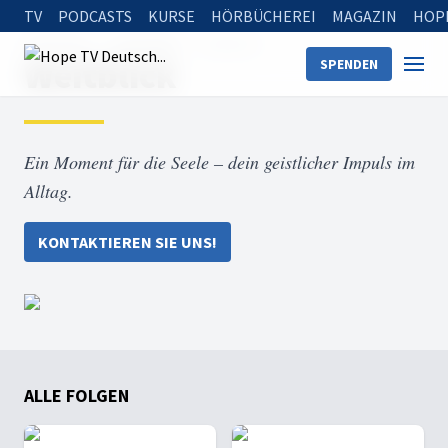
TV
PODCASTS
KURSE
HÖRBÜCHEREI
MAGAZIN
HOP
Startseite
Sendungen
Weitblick
Weitblick
SPENDEN
Ein Moment für die Seele – dein geistlicher Impuls im
Alltag.
KONTAKTIEREN SIE UNS!
ALLE FOLGEN