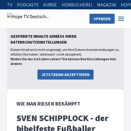
TV
PODCASTS
KURSE
HÖRBÜCHEREI
MAGAZIN
HOP
Startseite
Sendungen
Wie man Riesen bekämpft
SPENDEN
Staffel 1
SVEN SCHIPPLOCK - der bibelfeste Fußballer
GESPERRTE INHALTE GEMÄSS IHREN D
ATENSCHUTZEINSTELLUNGEN
Dieser Inhalt wird nicht angezeigt, um Ihre Datenschutzeinstellungen zu
erfüllen (Sie haben 'Jetstream' nicht akzeptiert).
Wollen Sie das trotzdem sehen? Sie können Ihre Einstellungen hier
ändern:
JETSTREAM AKZEPTIEREN
WIE MAN RIESEN BEKÄMPFT
SVEN SCHIPPLOCK - der
bibelfeste Fußballer