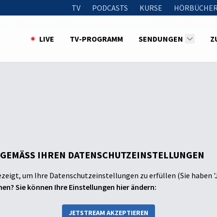
TV
PODCASTS
KURSE
HÖRBÜCHER
t
Lea & Deborah – Ob Gott unsere Kirche mag? Zeit für Church 
LIVE
TV-PROGRAMM
SENDUNGEN
Z
 GEMÄSS IHREN DATENSCHUTZEINSTELLUNGEN
ezeigt, um Ihre Datenschutzeinstellungen zu erfüllen (Sie haben '
en? Sie können Ihre Einstellungen hier ändern:
JETSTREAM AKZEPTIEREN