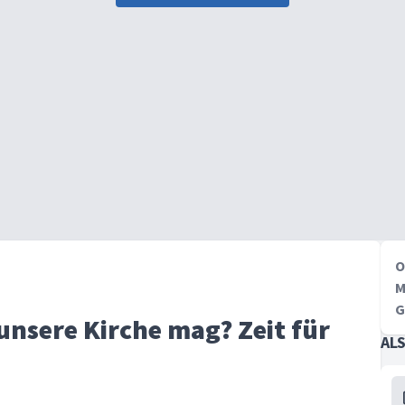
O
M
G
unsere Kirche mag? Zeit für
AL