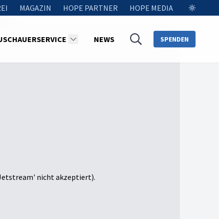
EI
MAGAZIN
HOPE PARTNER
HOPE MEDIA
2.0!
USCHAUERSERVICE
NEWS
SPENDEN
Jetstream' nicht akzeptiert).