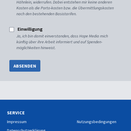
Hähnlein, widerrufen. Dabei entstehen mir keine anderen
Kosten als die Porto-kosten bzw. die Übermittlungskosten
nach den bestehenden Basistarifen.
Einwilligung
Ja, ich bin damit einverstanden, dass Hope Media mich
künftig über ihre Arbeit informiert und auf Spenden-
möglichkeiten hinweist.
ABSENDEN
SERVICE
Impressum
Nutzungsbedingungen
Datenschutzerklärung