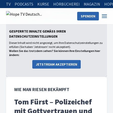
TV
PODCASTS
KURSE
HÖRBÜCHEREI
MAGAZIN
HOP
Startseite
Sendungen
Wie man Riesen bekämpft
SPENDEN
Tom Fürst – Polizeichef mit Gottvertrauen und Humor
GESPERRTE INHALTE GEMÄSS IHREN D
ATENSCHUTZEINSTELLUNGEN
Dieser Inhalt wird nicht angezeigt, um Ihre Datenschutzeinstellungen zu
erfüllen (Sie haben 'Jetstream' nicht akzeptiert).
Wollen Sie das trotzdem sehen? Sie können Ihre Einstellungen hier
ändern:
JETSTREAM AKZEPTIEREN
WIE MAN RIESEN BEKÄMPFT
Tom Fürst – Polizeichef
mit Gottvertrauen und