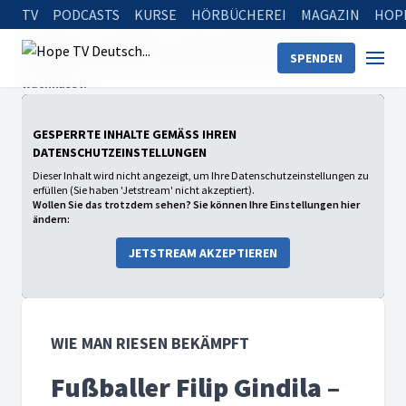
TV
PODCASTS
KURSE
HÖRBÜCHEREI
MAGAZIN
HOP
Startseite
Sendungen
Wie man Riesen bekämpft
SPENDEN
Fußballer Filip Gindila – Wenn die Krebsdiagnose dich
wachküsst!
GESPERRTE INHALTE GEMÄSS IHREN D
ATENSCHUTZEINSTELLUNGEN
Dieser Inhalt wird nicht angezeigt, um Ihre Datenschutzeinstellungen zu
erfüllen (Sie haben 'Jetstream' nicht akzeptiert).
Wollen Sie das trotzdem sehen? Sie können Ihre Einstellungen hier
ändern:
JETSTREAM AKZEPTIEREN
WIE MAN RIESEN BEKÄMPFT
Fußballer Filip Gindila –