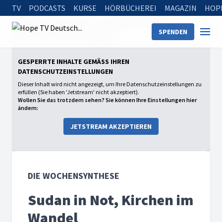
TV
PODCASTS
KURSE
HÖRBÜCHEREI
MAGAZIN
HOP
Startseite
Sendungen
Die Wochensynthese
SPENDEN
Sudan in Not, Kirchen im Wandel
GESPERRTE INHALTE GEMÄSS IHREN D
ATENSCHUTZEINSTELLUNGEN
Dieser Inhalt wird nicht angezeigt, um Ihre Datenschutzeinstellungen zu
erfüllen (Sie haben 'Jetstream' nicht akzeptiert).
Wollen Sie das trotzdem sehen? Sie können Ihre Einstellungen hier
ändern:
JETSTREAM AKZEPTIEREN
DIE WOCHENSYNTHESE
Sudan in Not, Kirchen im
Wandel