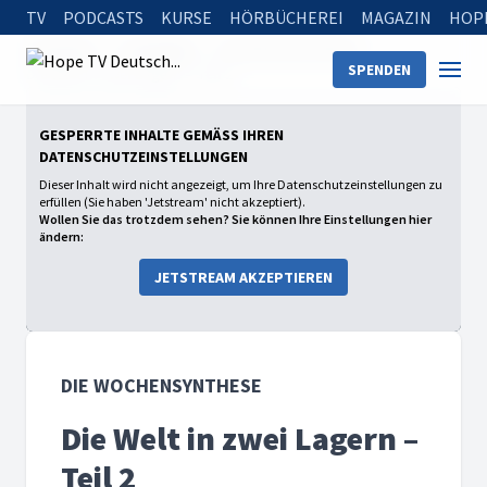
TV
PODCASTS
KURSE
HÖRBÜCHEREI
MAGAZIN
HOP
Startseite
Sendungen
Die Wochensynthese
SPENDEN
Die Welt in zwei Lagern – Teil 2
GESPERRTE INHALTE GEMÄSS IHREN D
ATENSCHUTZEINSTELLUNGEN
Dieser Inhalt wird nicht angezeigt, um Ihre Datenschutzeinstellungen zu
erfüllen (Sie haben 'Jetstream' nicht akzeptiert).
Wollen Sie das trotzdem sehen? Sie können Ihre Einstellungen hier
ändern:
JETSTREAM AKZEPTIEREN
DIE WOCHENSYNTHESE
Die Welt in zwei Lagern –
Teil 2