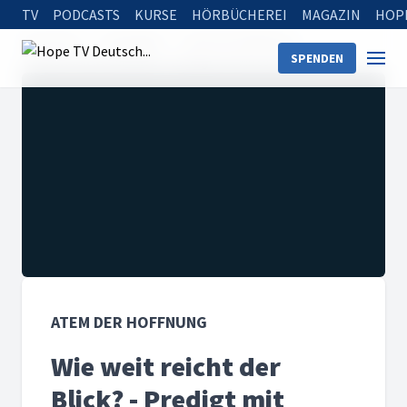
TV
PODCASTS
KURSE
HÖRBÜCHEREI
MAGAZIN
HOP
Startseite
Sendungen
Atem der Hoffnung
SPENDEN
Wie weit reicht der Blick? - Predigt mit Mircea Riesz
ATEM DER HOFFNUNG
Wie weit reicht der
Blick? - Predigt mit