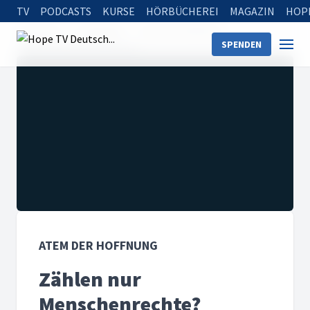
TV
PODCASTS
KURSE
HÖRBÜCHEREI
MAGAZIN
HOP
Startseite
Sendungen
Atem der Hoffnung
SPENDEN
Zählen nur Menschenrechte?
ATEM DER HOFFNUNG
Zählen nur
Menschenrechte?