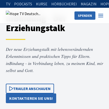
TV
PODCASTS
KURSE
HÖRBÜCHEREI
MAGAZIN
HOP
Startseite
Sendungen
inBindung - Der Erziehungstalk
inBindung - Der
SPENDEN
Erziehungstalk
Der neue Erziehungstalk mit lebensverändernden
Erkenntnissen und praktischen Tipps für Eltern.
inBindung - in Verbindung leben, zu meinem Kind, mir
selbst und Gott.
TRAILER ANSCHAUEN
KONTAKTIEREN SIE UNS!