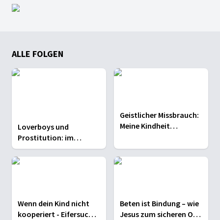
ALLE FOLGEN
Geistlicher Missbrauch:
Meine Kindheit
Loverboys und
zwischen Glaube und
Prostitution: im
Angst
Gespräch mit
Streetworkerin Anna
Klein
Wenn dein Kind nicht
Beten ist Bindung – wie
kooperiert - Eifersucht,
Jesus zum sicheren Ort