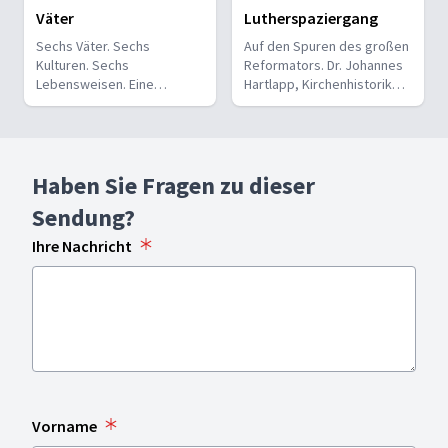
Väter
Lutherspaziergang
Sechs Väter. Sechs
Auf den Spuren des großen
Kulturen. Sechs
Reformators. Dr. Johannes
Lebensweisen. Eine
Hartlapp, Kirchenhistoriker,
gemeinsame Erfahrung:
und Dr. Winfried Vogel,
Vater sein. Eine
Theologe, besuchen die
Dokumentarserie über
verschiedenen
Vaterschaft, Kulturen und
Lutherstätten und reden
Haben Sie Fragen zu dieser
die wichtige Rolle der Väter
über den Umbruch im Leben
in unserer heutigen
Martin Luthers und in der
Sendung?
Gesellschaft.
Kirche vor 500 Jahren.
Ihre Nachricht
Vorname