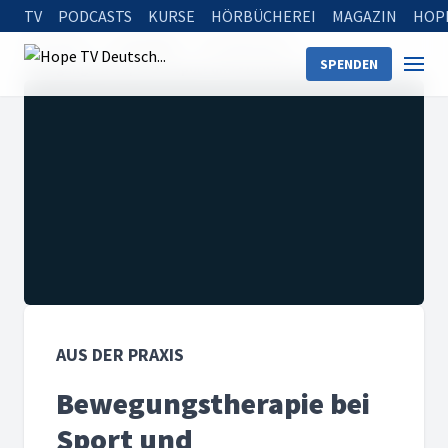
TV
PODCASTS
KURSE
HÖRBÜCHEREI
MAGAZIN
HOP
Startseite
Sendungen
Aus der Praxis
SPENDEN
Bewegungstherapie bei Sport und Krebserkrankung
AUS DER PRAXIS
Bewegungstherapie bei
Sport und