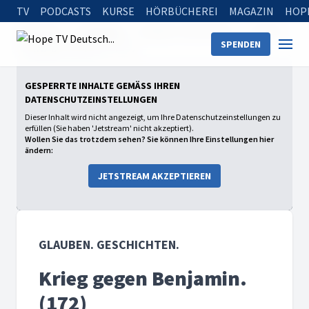
TV
PODCASTS
KURSE
HÖRBÜCHEREI
MAGAZIN
HOP
Startseite
Sendungen
Glauben. Geschichten.
Richter
SPENDEN
Krieg gegen Benjamin. (172)
GESPERRTE INHALTE GEMÄSS IHREN D
ATENSCHUTZEINSTELLUNGEN
Dieser Inhalt wird nicht angezeigt, um Ihre Datenschutzeinstellungen zu
erfüllen (Sie haben 'Jetstream' nicht akzeptiert).
Wollen Sie das trotzdem sehen? Sie können Ihre Einstellungen hier
ändern:
JETSTREAM AKZEPTIEREN
GLAUBEN. GESCHICHTEN.
Krieg gegen Benjamin.
(172)