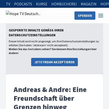
TV
PODCASTS
KURSE
HÖRBÜCHEREI
MAGAZIN
HOP
Startseite
Sendungen
SPENDEN
Andreas & Andre: Eine Freundschaft über Grenzen hinweg
GESPERRTE INHALTE GEMÄSS IHREN D
ATENSCHUTZEINSTELLUNGEN
Dieser Inhalt wird nicht angezeigt, um Ihre Datenschutzeinstellungen zu
erfüllen (Sie haben 'Jetstream' nicht akzeptiert).
Wollen Sie das trotzdem sehen? Sie können Ihre Einstellungen hier
ändern:
JETSTREAM AKZEPTIEREN
Andreas & Andre: Eine
Freundschaft über
Grenzen hinweg