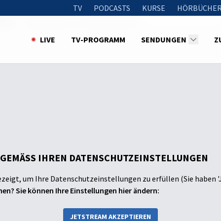
TV
PODCASTS
KURSE
HÖRBÜCHER
ENG)
Think Different - Heaven (engl.OV)
LIVE
TV-PROGRAMM
SENDUNGEN
Z
 GEMÄSS IHREN DATENSCHUTZEINSTELLUNGEN
ezeigt, um Ihre Datenschutzeinstellungen zu erfüllen (Sie haben '
en? Sie können Ihre Einstellungen hier ändern:
JETSTREAM AKZEPTIEREN