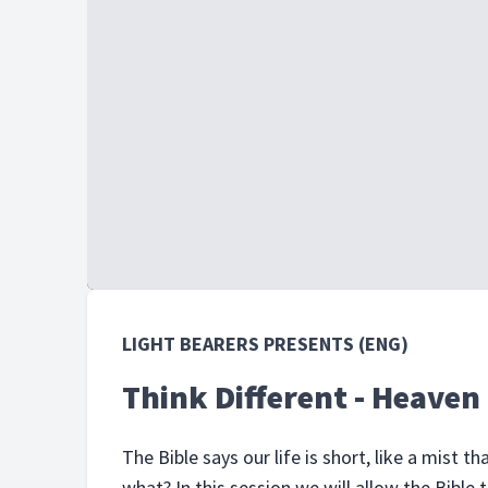
LIGHT BEARERS PRESENTS (ENG)
Think Different - Heaven
The Bible says our life is short, like a mist 
what? In this session we will allow the Bible 