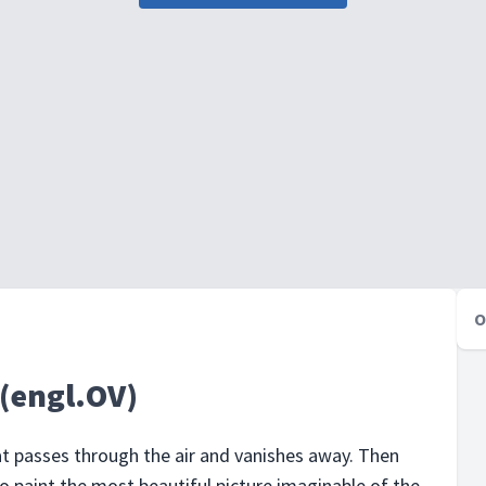
O
 (engl.OV)
that passes through the air and vanishes away. Then
to paint the most beautiful picture imaginable of the