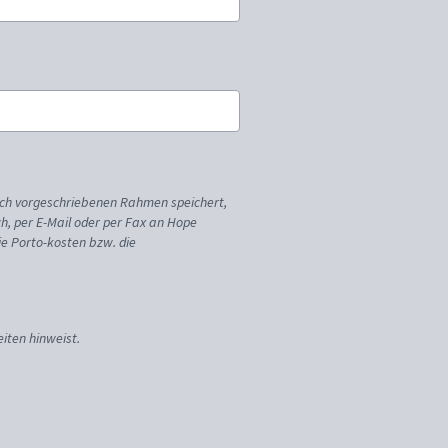
ich vorgeschriebenen Rahmen speichert,
sch, per E-Mail oder per Fax an Hope
ie Porto-kosten bzw. die
iten hinweist.