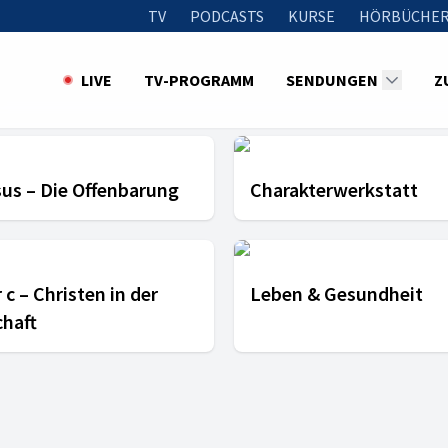
TV
PODCASTS
KURSE
HÖRBÜCHER
LIVE
TV-PROGRAMM
SENDUNGEN
Z
sus – Die Offenbarung
Charakterwerkstatt
 c – Christen in der
Leben & Gesundheit
chaft