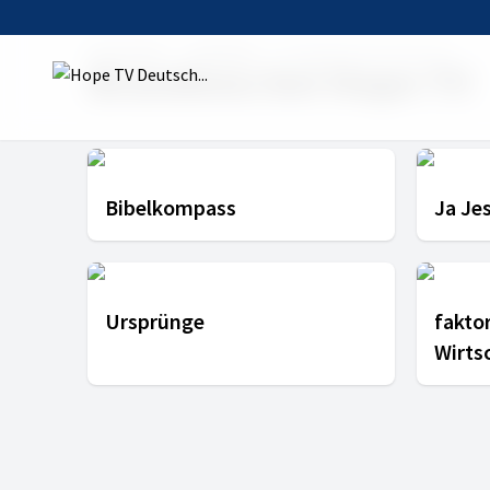
Startseite
Rubriken
Brandneu bei Hope TV
Brandneu bei Hope TV
Bibelkompass
Ja Je
Ursprünge
faktor
Wirts