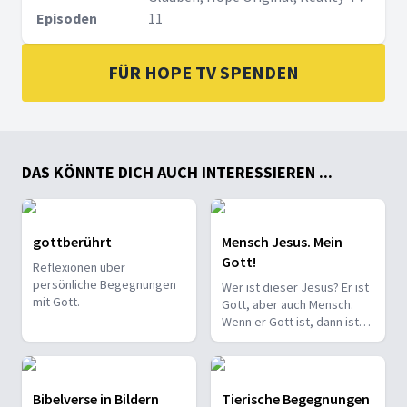
Episoden
11
FÜR HOPE TV SPENDEN
DAS KÖNNTE DICH AUCH INTERESSIEREN ...
gottberührt
Mensch Jesus. Mein
Gott!
Reflexionen über
persönliche Begegnungen
Wer ist dieser Jesus? Er ist
mit Gott.
Gott, aber auch Mensch.
Wenn er Gott ist, dann ist
Gott so wie Jesus. Winfried
Vogel zeigt Jesus, wie er
wirklich ist.
Bibelverse in Bildern
Tierische Begegnungen