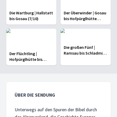
Die Wartburg | Hallstatt
Der Überwinder | Gosau
bis Gosau (7/10)
bis Hofpürglhütte
(8/10)
Die großen Fünf |
Ramsau bis Schladming
Der Flüchtling |
(10/10)
Hofpürglhütte bis
Ramsau (9/10)
ÜBER DIE SENDUNG
Unterwegs auf den Spuren der Bibel durch
das Alpenvorland, die Geschichte Europas