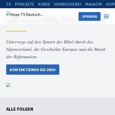
TV
PODCASTS
KURSE
HÖRBÜCHEREI
MAGAZIN
HOP
Startseite
Sendungen
Auf dem Weg des Buches
Auf dem Weg des Buches
SPENDEN
Unterwegs auf den Spuren der Bibel durch das
Alpenvorland, die Geschichte Europas und die Musik
der Reformation.
KONTAKTIEREN SIE UNS!
ALLE FOLGEN