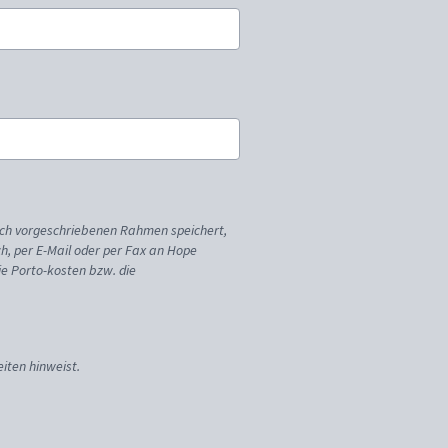
ich vorgeschriebenen Rahmen speichert,
sch, per E-Mail oder per Fax an Hope
ie Porto-kosten bzw. die
iten hinweist.