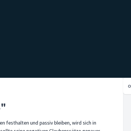
O
!"
 festhalten und passiv bleiben, wird sich in
sollte seine negativen Glaubenssätze genauer