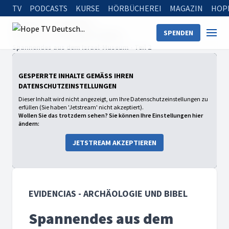
TV
PODCASTS
KURSE
HÖRBÜCHEREI
MAGAZIN
HOP
Startseite
Sendungen
SPENDEN
Evidencias - Archäologie und Bibel
Spannendes aus dem Israel-Museum - Teil 2
GESPERRTE INHALTE GEMÄSS IHREN D
ATENSCHUTZEINSTELLUNGEN
Dieser Inhalt wird nicht angezeigt, um Ihre Datenschutzeinstellungen zu
erfüllen (Sie haben 'Jetstream' nicht akzeptiert).
Wollen Sie das trotzdem sehen? Sie können Ihre Einstellungen hier
ändern:
JETSTREAM AKZEPTIEREN
EVIDENCIAS - ARCHÄOLOGIE UND BIBEL
Spannendes aus dem