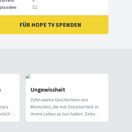
taffeln
6
pisoden
52
FÜR HOPE TV SPENDEN
n
Ungewissheit
Zehn wahre Geschichten von
ratz
Menschen, die mit Unsicherheit in
nliche
ihrem Leben zu tun haben. Zehn
ie mit!
Herausforderungen auf der Suche
nach Hoffnung. Eine