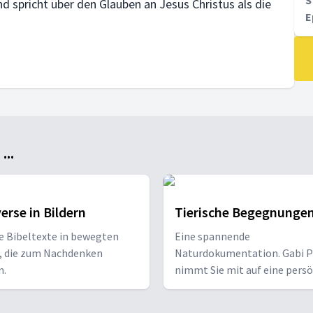
S
d spricht über den Glauben an Jesus Christus als die
E
..
erse in Bildern
Tierische Begegnunge
e Bibeltexte in bewegten
Eine spannende
n, die zum Nachdenken
Naturdokumentation. Gabi P
n.
nimmt Sie mit auf eine persö
Reise ins Tierreich. Staunen S