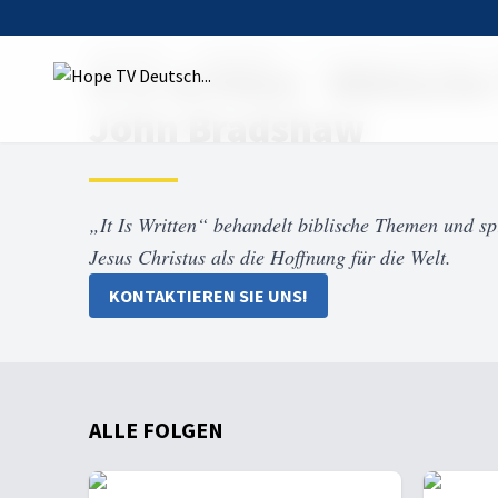
Startseite
Sendungen
It is written - Biblisch
It is written - Biblisc
John Bradshaw
„It Is Written“ behandelt biblische Themen und s
Jesus Christus als die Hoffnung für die Welt.
KONTAKTIEREN SIE UNS!
ALLE FOLGEN