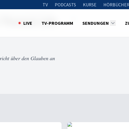
TV
PODCASTS
KURSE
HÖRBÜCHER
e Themen mit John Bradshaw
he Themen mit
LIVE
TV-PROGRAMM
SENDUNGEN
Z
pricht über den Glauben an