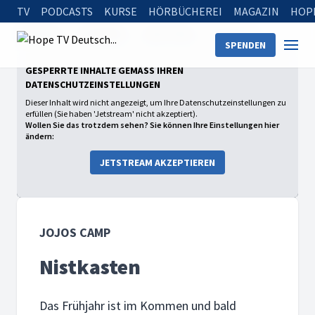
TV
PODCASTS
KURSE
HÖRBÜCHEREI
MAGAZIN
HOP
Startseite
Sendungen
Jojos Camp
Nistkasten
SPENDEN
GESPERRTE INHALTE GEMÄSS IHREN D
ATENSCHUTZEINSTELLUNGEN
Dieser Inhalt wird nicht angezeigt, um Ihre Datenschutzeinstellungen zu
erfüllen (Sie haben 'Jetstream' nicht akzeptiert).
Wollen Sie das trotzdem sehen? Sie können Ihre Einstellungen hier
ändern:
JETSTREAM AKZEPTIEREN
JOJOS CAMP
Nistkasten
Das Frühjahr ist im Kommen und bald