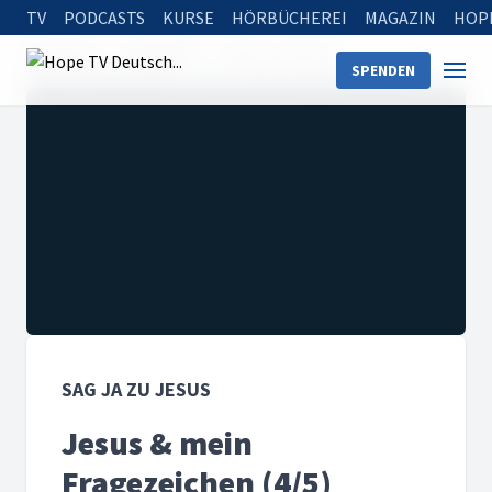
TV
PODCASTS
KURSE
HÖRBÜCHEREI
MAGAZIN
HOP
Startseite
Sendungen
Sag Ja zu Jesus
SPENDEN
Sag Ja zu Jesus 2023
Jesus & mein Fragezeichen (4/5)
SAG JA ZU JESUS
Jesus & mein
Fragezeichen (4/5)