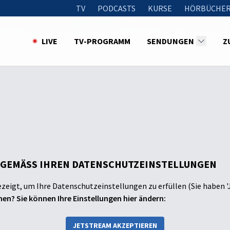
TV
PODCASTS
KURSE
HÖRBÜCHER
Das EU-Gesetz über digitale Märkte / Von der Leyen als Spitzenk
LIVE
TV-PROGRAMM
SENDUNGEN
Z
 GEMÄSS IHREN DATENSCHUTZEINSTELLUNGEN
ezeigt, um Ihre Datenschutzeinstellungen zu erfüllen (Sie haben '
en? Sie können Ihre Einstellungen hier ändern:
JETSTREAM AKZEPTIEREN