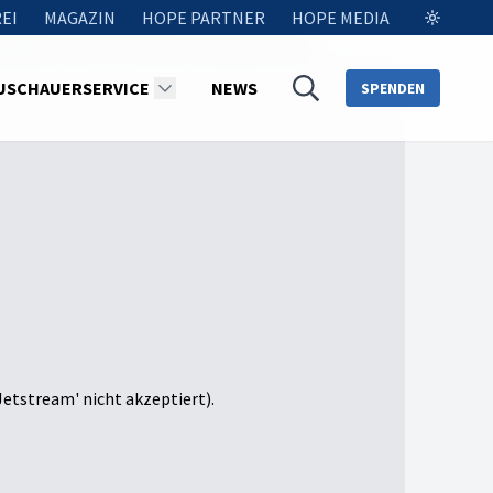
EI
MAGAZIN
HOPE PARTNER
HOPE MEDIA
andidatin der EVP bei der Europawahl 2024
USCHAUERSERVICE
NEWS
SPENDEN
Jetstream' nicht akzeptiert).