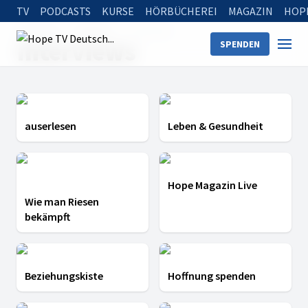
TV
PODCASTS
KURSE
HÖRBÜCHEREI
MAGAZIN
HOP
Startseite
Rubriken
Interviews
Interviews
SPENDEN
auserlesen
Leben & Gesundheit
Hope Magazin Live
Wie man Riesen
bekämpft
Beziehungskiste
Hoffnung spenden