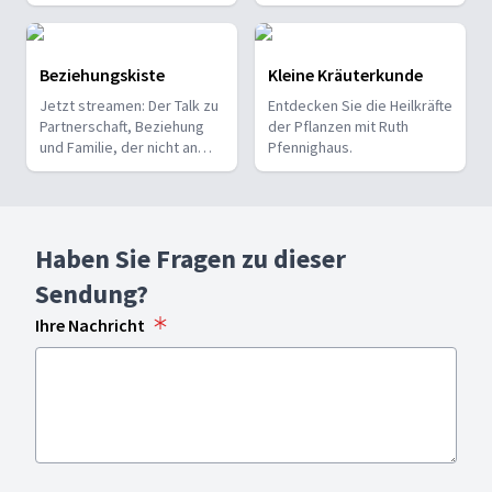
Tochter, reflektiert über
ihre Trauer und spricht
darüber, was ihr geholfen
hat. Bewegend!
Beziehungskiste
Kleine Kräuterkunde
Jetzt streamen: Der Talk zu
Entdecken Sie die Heilkräfte
Partnerschaft, Beziehung
der Pflanzen mit Ruth
und Familie, der nicht an
Pfennighaus.
Hoffnung, Witz und
Direktheit spart. Mit Anja
Wildemann.
Haben Sie Fragen zu dieser
Sendung?
Ihre Nachricht