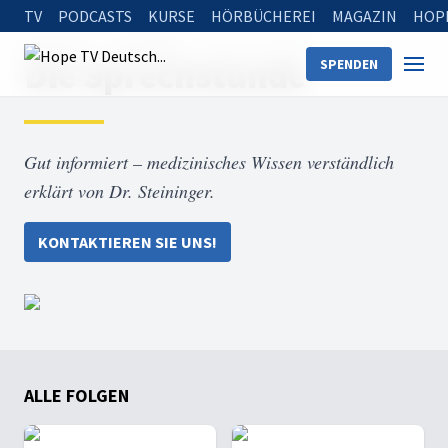
TV
PODCASTS
KURSE
HÖRBÜCHEREI
MAGAZIN
HOP
Startseite
Sendungen
Die Sprechstunde
Die Sprechstunde
SPENDEN
Gut informiert – medizinisches Wissen verständlich
erklärt von Dr. Steininger.
KONTAKTIEREN SIE UNS!
ALLE FOLGEN