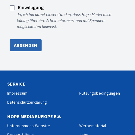
Einwilligung
Ja, ich bin damit einverstanden, dass Hope Media mich
künftig über ihre Arbeit informiert und auf Spenden-
möglichkeiten hinweist.
ABSENDEN
SERVICE
Impressum
Nutzungsbedingungen
Datenschutzerklärung
HOPE MEDIA EUROPE E.V.
Unternehmens-Website
Werbematerial
Presse & News
Jobs