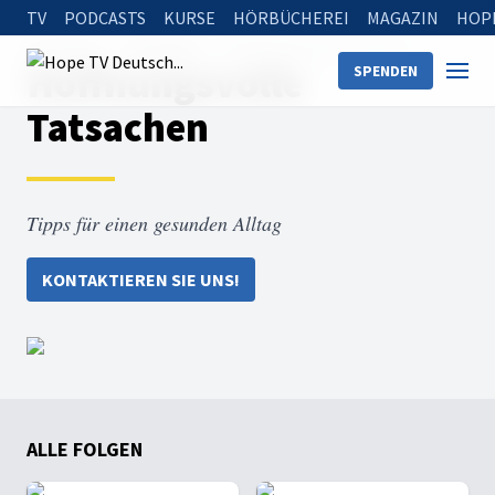
TV
PODCASTS
KURSE
HÖRBÜCHEREI
MAGAZIN
HOP
Startseite
Sendungen
Hoffnungsvolle Tatsachen
Hoffnungsvolle
SPENDEN
Tatsachen
Tipps für einen gesunden Alltag
KONTAKTIEREN SIE UNS!
ALLE FOLGEN