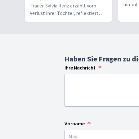
nimmt S
Trauer. Sylvia Renz erzählt vom
Reise i
Verlust ihrer Tochter, reflektiert
über ihre Trauer und spricht darüber,
was ihr geholfen hat. Bewegend!
Haben Sie Fragen zu d
Ihre Nachricht
Vorname