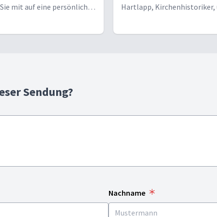
ie mit auf eine persönliche
Hartlapp, Kirchenhistoriker, 
ns Tierreich. Staunen Sie mit!
Winfried Vogel, Theologe, b
die verschiedenen Lutherstä
und reden über den Umbruch
Leben Martin Luthers und in 
Kirche vor 500 Jahren.
ieser Sendung?
Nachname